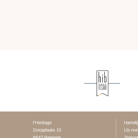
l'Heritage
Harteli
Dorpplaats 15
IJs me
8647
Reninge
Tearo