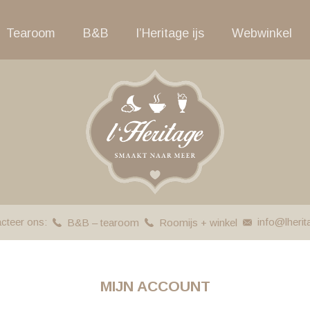
Tearoom
B&B
l’Heritage ijs
Webwinkel
cteer ons:
info@lherit
B&B – tearoom
Roomijs + winkel
MIJN ACCOUNT